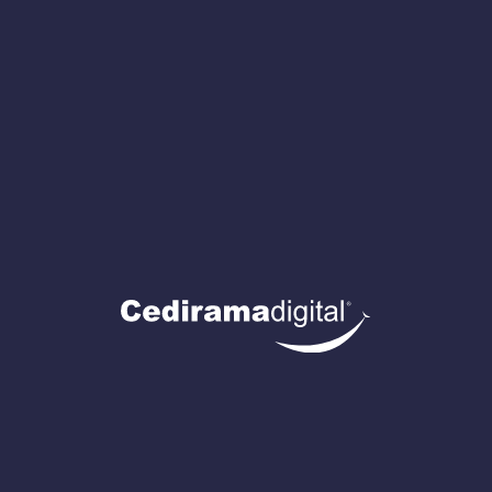
nuestro mejor diagnóstico es este:
No hay
nada más fuerte, nítido y brillante que el
amor de una mamá; no hay lugar más
seguro que los brazos de mamá.
¡Feliz Día de las Madres de parte de toda la
familia Cedirama Digital!
Contáctanos y te
atenderemos con una gran
sonrisa.